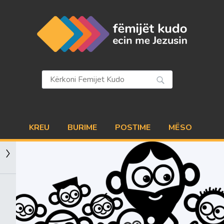
Hyni
KREU
BURIME
POSTIME
MËSO
NDËRVEPRO
VIZIONI
PARTNERËT