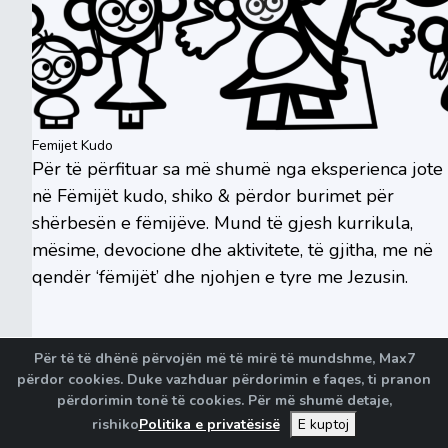
Femijet Kudo
Për të përfituar sa më shumë nga eksperienca jote
në Fëmijët kudo, shiko & përdor burimet për
shërbesën e fëmijëve. Mund të gjesh kurrikula,
mësime, devocione dhe aktivitete, të gjitha, me në
qendër ‘fëmijët’ dhe njohjen e tyre me Jezusin.
Për të të dhënë përvojën më të mirë të mundshme, Max7
përdor cookies. Duke vazhduar përdorimin e faqes, ti pranon
përdorimin tonë të cookies. Për më shumë detaje,
Powered by
rishiko
Politika e privatësisë
E kuptoj